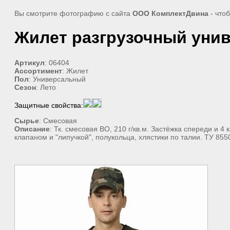
Вы смотрите фотографию с сайта
ООО КомплектДвина
- что
Жилет разгрузочный унив
Артикул
: 06404
Ассортимент
: Жилет
Пол
: Универсальный
Сезон
: Лето
Защитные свойства:
Сырье
: Смесовая
Описание
: Тк. смесовая ВО, 210 г/кв.м. Застёжка спереди и 4
клапаном и "липучкой", полукольца, хлястики по талии. ТУ 85